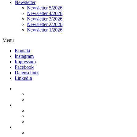
Newsletter
Newsletter 5/2026
Newsletter 4/2026
Newsletter 3/2026
Newsletter 2/2026
Newsletter 1/2026
Menü
Kontakt
Instagram
Impressum
Facebook
Datenschutz
Linkedin
Home
Kurzmeldungen
Kommentare
Über die Arbeitsgemeinschaft
Der geschäftsführende Ausschuss
Junges Steuerrecht
Unsere Partner
Termine / Veranstaltungen
Aktuell