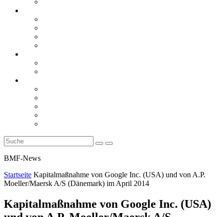
Rückblicke
steueranwaltsmagazin online
steueranwaltsmagazin online 2/2026
steueranwaltsmagazin online 1/2026
steueranwaltsmagazin bis 2025
LiteraTour
Aktuelles
BMF
Finanzgerichte
Newsletter
Newsletter 5/2026
Newsletter 4/2026
Newsletter 3/2026
Newsletter 2/2026
Newsletter 1/2026
BMF-News
Startseite
Kapitalmaßnahme von Google Inc. (USA) und von A.P.
Moeller/Maersk A/S (Dänemark) im April 2014
Kapitalmaßnahme von Google Inc. (USA)
und von A.P. Moeller/Maersk A/S