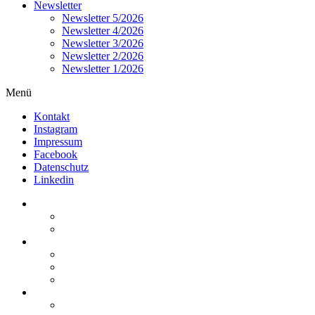
Newsletter
Newsletter 5/2026
Newsletter 4/2026
Newsletter 3/2026
Newsletter 2/2026
Newsletter 1/2026
Menü
Kontakt
Instagram
Impressum
Facebook
Datenschutz
Linkedin
Home
Kurzmeldungen
Kommentare
Über die Arbeitsgemeinschaft
Der geschäftsführende Ausschuss
Junges Steuerrecht
Unsere Partner
Termine / Veranstaltungen
Aktuell