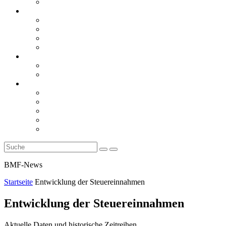
Rückblicke
steueranwaltsmagazin online
steueranwaltsmagazin online 2/2026
steueranwaltsmagazin online 1/2026
steueranwaltsmagazin bis 2025
LiteraTour
Aktuelles
BMF
Finanzgerichte
Newsletter
Newsletter 5/2026
Newsletter 4/2026
Newsletter 3/2026
Newsletter 2/2026
Newsletter 1/2026
BMF-News
Startseite
Entwicklung der Steuereinnahmen
Entwicklung der Steuereinnahmen
Aktuelle Daten und historische Zeitreihen