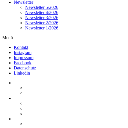
Newsletter
Newsletter 5/2026
Newsletter 4/2026
Newsletter 3/2026
Newsletter 2/2026
Newsletter 1/2026
Menü
Kontakt
Instagram
Impressum
Facebook
Datenschutz
Linkedin
Home
Kurzmeldungen
Kommentare
Über die Arbeitsgemeinschaft
Der geschäftsführende Ausschuss
Junges Steuerrecht
Unsere Partner
Termine / Veranstaltungen
Aktuell