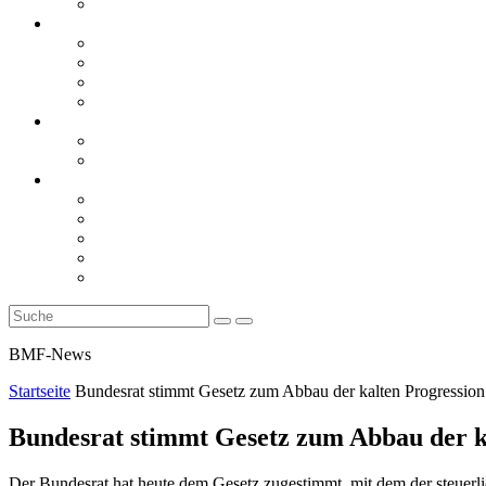
Rückblicke
steueranwaltsmagazin online
steueranwaltsmagazin online 2/2026
steueranwaltsmagazin online 1/2026
steueranwaltsmagazin bis 2025
LiteraTour
Aktuelles
BMF
Finanzgerichte
Newsletter
Newsletter 5/2026
Newsletter 4/2026
Newsletter 3/2026
Newsletter 2/2026
Newsletter 1/2026
BMF-News
Startseite
Bundesrat stimmt Gesetz zum Abbau der kalten Progression
Bundesrat stimmt Gesetz zum Abbau der ka
Der Bundesrat hat heute dem Gesetz zugestimmt, mit dem der steuerli