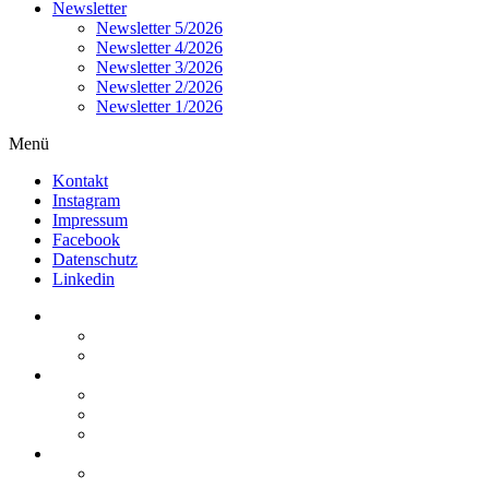
Newsletter
Newsletter 5/2026
Newsletter 4/2026
Newsletter 3/2026
Newsletter 2/2026
Newsletter 1/2026
Menü
Kontakt
Instagram
Impressum
Facebook
Datenschutz
Linkedin
Home
Kurzmeldungen
Kommentare
Über die Arbeitsgemeinschaft
Der geschäftsführende Ausschuss
Junges Steuerrecht
Unsere Partner
Termine / Veranstaltungen
Aktuell