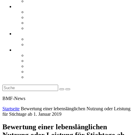
Rückblicke
steueranwaltsmagazin online
steueranwaltsmagazin online 2/2026
steueranwaltsmagazin online 1/2026
steueranwaltsmagazin bis 2025
LiteraTour
Aktuelles
BMF
Finanzgerichte
Newsletter
Newsletter 5/2026
Newsletter 4/2026
Newsletter 3/2026
Newsletter 2/2026
Newsletter 1/2026
BMF-News
Startseite
Bewertung einer lebenslänglichen Nutzung oder Leistung
für Stichtage ab 1. Januar 2019
Bewertung einer lebenslänglichen
Nutzung oder Leistung für Stichtage ab