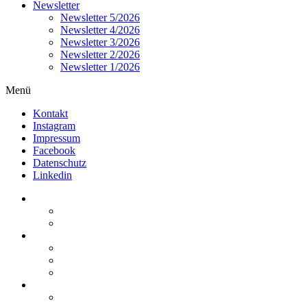
Newsletter
Newsletter 5/2026
Newsletter 4/2026
Newsletter 3/2026
Newsletter 2/2026
Newsletter 1/2026
Menü
Kontakt
Instagram
Impressum
Facebook
Datenschutz
Linkedin
Home
Kurzmeldungen
Kommentare
Über die Arbeitsgemeinschaft
Der geschäftsführende Ausschuss
Junges Steuerrecht
Unsere Partner
Termine / Veranstaltungen
Aktuell