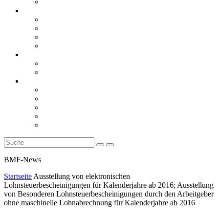
Rückblicke
steueranwaltsmagazin online
steueranwaltsmagazin online 2/2026
steueranwaltsmagazin online 1/2026
steueranwaltsmagazin bis 2025
LiteraTour
Aktuelles
BMF
Finanzgerichte
Newsletter
Newsletter 5/2026
Newsletter 4/2026
Newsletter 3/2026
Newsletter 2/2026
Newsletter 1/2026
BMF-News
Startseite
Ausstellung von elektronischen
Lohnsteuerbescheinigungen für Kalenderjahre ab 2016; Ausstellung
von Besonderen Lohnsteuerbescheinigungen durch den Arbeitgeber
ohne maschinelle Lohnabrechnung für Kalenderjahre ab 2016