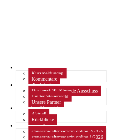
Home
Kurzmeldungen
Kommentare
Über die Arbeitsgemeinschaft
Der geschäftsführende Ausschuss
Junges Steuerrecht
Unsere Partner
Termine / Veranstaltungen
Aktuell
Rückblicke
steueranwaltsmagazin online
steueranwaltsmagazin online 2/2026
steueranwaltsmagazin online 1/2026