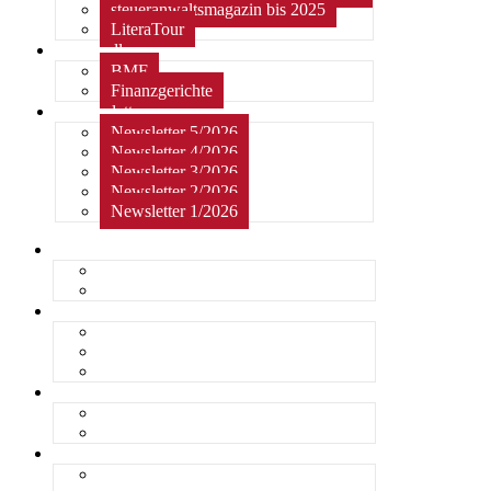
steueranwaltsmagazin bis 2025
LiteraTour
Aktuelles
BMF
Finanzgerichte
Newsletter
Newsletter 5/2026
Newsletter 4/2026
Newsletter 3/2026
Newsletter 2/2026
Newsletter 1/2026
Home
Kurzmeldungen
Kommentare
Über die Arbeitsgemeinschaft
Der geschäftsführende Ausschuss
Junges Steuerrecht
Unsere Partner
Termine / Veranstaltungen
Aktuell
Rückblicke
steueranwaltsmagazin online
steueranwaltsmagazin online 2/2026