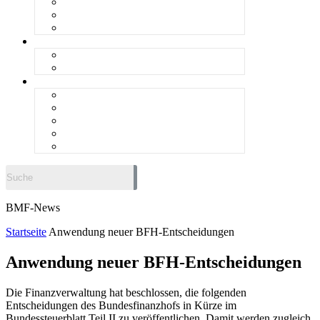
steueranwaltsmagazin online 1/2026
steueranwaltsmagazin bis 2025
LiteraTour
Aktuelles
BMF
Finanzgerichte
Newsletter
Newsletter 5/2026
Newsletter 4/2026
Newsletter 3/2026
Newsletter 2/2026
Newsletter 1/2026
BMF-News
Startseite
Anwendung neuer BFH-Entscheidungen
Anwendung neuer BFH-Entscheidungen
Die Finanzverwaltung hat beschlossen, die folgenden
Entscheidungen des Bundesfinanzhofs in Kürze im
Bundessteuerblatt Teil II zu veröffentlichen. Damit werden zugleich