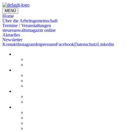
MENÜ
Home
Über die Arbeitsgemeinschaft
Termine / Veranstaltungen
steueranwaltsmagazin online
Aktuelles
Newsletter
Kontakt
Instagram
Impressum
Facebook
Datenschutz
Linkedin
Home
Kurzmeldungen
Kommentare
Über die Arbeitsgemeinschaft
Der geschäftsführende Ausschuss
Junges Steuerrecht
Unsere Partner
Termine / Veranstaltungen
Aktuell
Rückblicke
steueranwaltsmagazin online
steueranwaltsmagazin online 2/2026
steueranwaltsmagazin online 1/2026
steueranwaltsmagazin bis 2025
LiteraTour