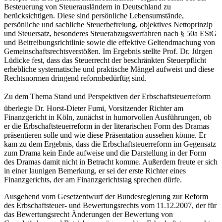
Besteuerung von Steuerausländern in Deutschland zu
berücksichtigen. Diese sind persönliche Lebensumstände,
persönliche und sachliche Steuerbefreiung, objektives Nettoprinzip
und Steuersatz, besonderes Steuerabzugsverfahren nach § 50a EStG
und Beitreibungsrichtlinie sowie die effektive Geltendmachung von
Gemeinschaftsrechtsverstößen. Im Ergebnis stellte Prof. Dr. Jürgen
Lüdicke fest, dass das Steuerrecht der beschränkten Steuerpflicht
erhebliche systematische und praktische Mängel aufweist und diese
Rechtsnormen dringend reformbedürftig sind.
Zu dem Thema Stand und Perspektiven der Erbschaftsteuerreform
überlegte Dr. Horst-Dieter Fumi, Vorsitzender Richter am
Finanzgericht in Köln, zunächst in humorvollen Ausführungen, ob
er die Erbschaftsteuerreform in der literarischen Form des Dramas
präsentieren solle und wie diese Präsentation aussehen könne. Er
kam zu dem Ergebnis, dass die Erbschaftsteuerreform im Gegensatz
zum Drama kein Ende aufweise und die Darstellung in der Form
des Dramas damit nicht in Betracht komme. Außerdem freute er sich
in einer launigen Bemerkung, er sei der erste Richter eines
Finanzgerichts, der am Finanzgerichtstag sprechen dürfe.
Ausgehend vom Gesetzentwurf der Bundesregierung zur Reform
des Erbschaftsteuer- und Bewertungsrechts vom 11.12.2007, der für
das Bewertungsrecht Änderungen der Bewertung von