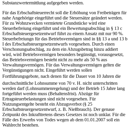
Substanzwertermittlung aufgegeben werden.
Für das Erbschaftsteuerrecht soll die Erhöhung von Freibeträgen für
nahe Angehörige eingeführt und die Steuersätze geändert werden.
Für zu Wohnzwecken vermietete Grundstücke wird eine
Steuerbefreiung eingeführt und ein Bewertungsabschlag in § 13 c
Erbschaftsteuergesetzentwurf führt zu einem Ansatz mit nur 90 %.
Steuerbefreiungn für das Betriebsvermögen sind in §§ 13 a und 13 b
I des Erbschaftsteuergesetzentwurfs vorgesehen. Durch einen
Verschonungsabschlag, zu dem ein Abzugsbetrag hinzu addiert
wird, wird Betriebsvermögen besonders begünstigt, vorausgesetzt,
das Betriebsvermögen besteht nicht zu mehr als 50 % aus
Verwaltungsvermögen. Für das Verwaltungsvermögen gelten die
Vergünstigungen nicht. Eingeführt werden sollen
Fortführungsgebote, nach denen für die Dauer von 10 Jahren die
durchschnittliche Lohnsumme von 70 v. H. nicht unterschritten
werden darf (Lohnsummenregelung) und der Betrieb 15 Jahre lang
fortgeführt werden muss (Behaltensfrist). Abzüge für
Ertragsteuerbelastungen sind nicht vorgesehen. Für
Nutzungsentgelte besteht ein Abzugsverbot (§ 25
Erbschaftsteuergesetzentwurf, z. B. Nießbrauch). Der genaue
Zeitpunkt des Inkrafttretens dieses Gesetzes ist noch unklar. Für die
Fälle des Erwerbs von Todes wegen ab dem 01.01.2007 soll ein
Wahlrecht bestehen.