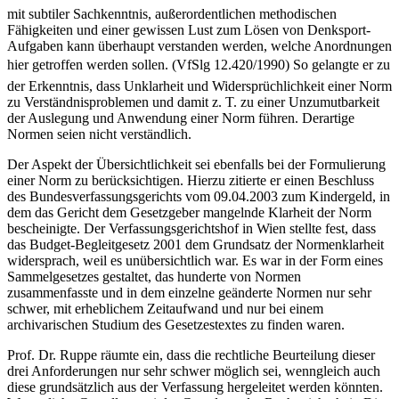
mit subtiler Sachkenntnis, außerordentlichen methodischen
Fähigkeiten und einer gewissen Lust zum Lösen von Denksport-
Aufgaben kann überhaupt verstanden werden, welche Anordnungen
hier getroffen werden sollen. (VfSlg 12.420/1990) So gelangte er zu
der Erkenntnis, dass Unklarheit und Widersprüchlichkeit einer Norm
zu Verständnisproblemen und damit z. T. zu einer Unzumutbarkeit
der Auslegung und Anwendung einer Norm führen. Derartige
Normen seien nicht verständlich.
Der Aspekt der Übersichtlichkeit sei ebenfalls bei der Formulierung
einer Norm zu berücksichtigen. Hierzu zitierte er einen Beschluss
des Bundesverfassungsgerichts vom 09.04.2003 zum Kindergeld, in
dem das Gericht dem Gesetzgeber mangelnde Klarheit der Norm
bescheinigte. Der Verfassungsgerichtshof in Wien stellte fest, dass
das Budget-Begleitgesetz 2001 dem Grundsatz der Normenklarheit
widersprach, weil es unübersichtlich war. Es war in der Form eines
Sammelgesetzes gestaltet, das hunderte von Normen
zusammenfasste und in dem einzelne geänderte Normen nur sehr
schwer, mit erheblichem Zeitaufwand und nur bei einem
archivarischen Studium des Gesetzestextes zu finden waren.
Prof. Dr. Ruppe räumte ein, dass die rechtliche Beurteilung dieser
drei Anforderungen nur sehr schwer möglich sei, wenngleich auch
diese grundsätzlich aus der Verfassung hergeleitet werden könnten.