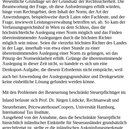
Wesentliche Grundlage sei der Grundsatz der Rechtssicherheit. Die
Beantwortung der Frage, ob diese Anforderungen erfüllt würden,
hinge vom Rechtsgebiet, dem Inhalt der Norm, der Art der
Anwendungen, beispielsweise durch Laien oder Fachleute, und der
Frage, inwieweit Leistungsverwaltung betroffen sei, ab. So kam der
Verfassungsgerichtshof in Wien zu dem Schluss, dass die
höchstrichterliche Auslegung einer Norm möglich und das Finden
übereinstimmender Auslegungen durch die höchsten Richter
möglich sein müsse. Seien die vierzehn höchsten Richter des Landes
in der Lage, innerhalb von etwa einer Stunde zu einer
übereinstimmenden Auslegung einer Norm zu gelangen, sei das
Prinzip der Normenklarheit erfüllt. Gelänge die übereinstimmende
Auslegung in dieser Zeit nicht, so handele es sich um eine
Denksport-Aufgabe, die diesem Erfordernis nicht entspräche, weil
auch bei Anwendung der Auslegungsgrundsätze und Denkgesetzte
keine einheitliche Lösung gefunden werden könne.
Mit den Problemen der Besteuerung beschränkt Steuerpflichtiger im
Inland befasste sich Prof. Dr. Jürgen Lüdicke, Rechtsanwalt und
Steuerberater, PricewaterhouseCoopers, Universität Hamburg,
International Tax Institute.
Ausgehend von der Annahme, dass die beschränkte Steuerpflicht
hinsichtlich inländischer Einkünfte für Steuerausländer grundsätzlich
gerechtfertigt ist, stellte er die inländischen Anknüpfungsmerkmale