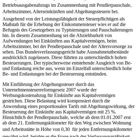
Betriebsausgabenabzugs im Zusammenhang mit Pendlerpauschale,
Arbeitszimmer, Alterseinkünften und Abgeltungssteuern bei.
Ausgehend von der Leistungsfähigkeit der Steuerpflichtigen als
Maßstab für die Erhebung der Einkommensteuer wies er auf die
Befugnis des Gesetzgebers zu Typisierungen und Pauschalierungen
hin. In diesem Zusammenhang sei die Abziehbarkeit von
Aufwendungen bei Einkünften aus Kapitalvermögen, beim
Arbeitszimmer, bei der Pendlerpauschale und der Altersvorsorge zu
sehen. Das Bundesverfassungsgericht habe Ausnahmetatbestände
ausdrücklich zugelassen. Diese führten zu unterschiedlich hohen
Besteuerungen. Der typischerweise entstehende Ausgleich von Be-
und Entlastung reiche aus, wenn im Einzelfall unterschiedlich hohe
Be- und Entlastungen bei der Besteuerung entstünden.
Mit Einführung der Abgeltungssteuer durch das
Unternehmensteuerreformgesetz 2007 wurde der
Werbungskostenabzug für Einkünfte aus Kapitalvermögen
gestrichen. Diese Belastung wird kompensiert durch die
Anwendung eines proportionalen Tarifs mit Abgeltungswirkung, der
Besteuerung der Einkünfte aus Kapitalvermögen mit 25 %.
Hinsichtlich der Pendlerpauschale, welche ab dem 01.01.2007 erst
ab dem 21. Entfernungskilometer für den Weg zwischen Wohnung
und Arbeitsstätte in Höhe von 0,30  für jeden Entfernungskilometer
gewährt wird, bejahte er die Frage nach der Verfassungsmäßigkeit