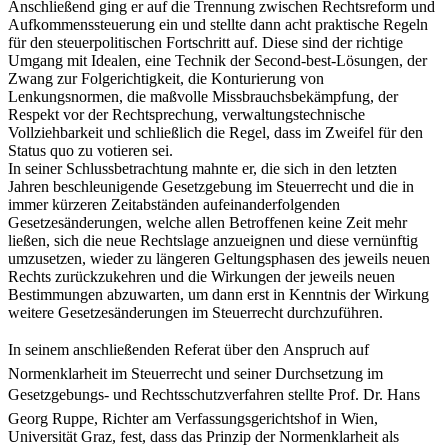
Anschließend ging er auf die Trennung zwischen Rechtsreform und
Aufkommenssteuerung ein und stellte dann acht praktische Regeln
für den steuerpolitischen Fortschritt auf. Diese sind der richtige
Umgang mit Idealen, eine Technik der Second-best-Lösungen, der
Zwang zur Folgerichtigkeit, die Konturierung von
Lenkungsnormen, die maßvolle Missbrauchsbekämpfung, der
Respekt vor der Rechtsprechung, verwaltungstechnische
Vollziehbarkeit und schließlich die Regel, dass im Zweifel für den
Status quo zu votieren sei.
In seiner Schlussbetrachtung mahnte er, die sich in den letzten
Jahren beschleunigende Gesetzgebung im Steuerrecht und die in
immer kürzeren Zeitabständen aufeinanderfolgenden
Gesetzesänderungen, welche allen Betroffenen keine Zeit mehr
ließen, sich die neue Rechtslage anzueignen und diese vernünftig
umzusetzen, wieder zu längeren Geltungsphasen des jeweils neuen
Rechts zurückzukehren und die Wirkungen der jeweils neuen
Bestimmungen abzuwarten, um dann erst in Kenntnis der Wirkung
weitere Gesetzesänderungen im Steuerrecht durchzuführen.
In seinem anschließenden Referat über den Anspruch auf
Normenklarheit im Steuerrecht und seiner Durchsetzung im
Gesetzgebungs- und Rechtsschutzverfahren stellte Prof. Dr. Hans
Georg Ruppe, Richter am Verfassungsgerichtshof in Wien,
Universität Graz, fest, dass das Prinzip der Normenklarheit als