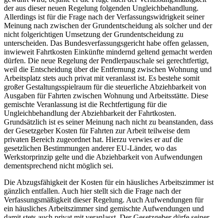
der aus dieser neuen Regelung folgenden Ungleichbehandlung.
Allerdings ist für die Frage nach der Verfassungswidrigkeit seiner
Meinung nach zwischen der Grundentscheidung als solcher und der
nicht folgerichtigen Umsetzung der Grundentscheidung zu
unterscheiden. Das Bundesverfassungsgericht habe offen gelassen,
inwieweit Fahrtkosten Einkünfte mindernd geltend gemacht werden
dürfen. Die neue Regelung der Pendlerpauschale sei gerechtfertigt,
weil die Entscheidung über die Entfernung zwischen Wohnung und
Arbeitsplatz stets auch privat mit veranlasst ist. Es bestehe somit
großer Gestaltungsspielraum für die steuerliche Abziehbarkeit von
Ausgaben für Fahrten zwischen Wohnung und Arbeitsstätte. Diese
gemischte Veranlassung ist die Rechtfertigung für die
Ungleichbehandlung der Abziehbarkeit der Fahrtkosten.
Grundsätzlich ist es seiner Meinung nach nicht zu beanstanden, dass
der Gesetzgeber Kosten für Fahrten zur Arbeit teilweise dem
privaten Bereich zugeordnet hat. Hierzu verwies er auf die
gesetzlichen Bestimmungen anderer EU-Länder, wo das
Werkstorprinzip gelte und die Abziehbarkeit von Aufwendungen
dementsprechend nicht möglich sei.
Die Abzugsfähigkeit der Kosten für ein häusliches Arbeitszimmer ist
gänzlich entfallen. Auch hier stellt sich die Frage nach der
Verfassungsmäßigkeit dieser Regelung. Auch Aufwendungen für
ein häusliches Arbeitszimmer sind gemischte Aufwendungen und
damit stets auch privat mit veranlasst. Der Gesetzgeber dürfe seiner