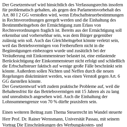
Der Gesetzentwurf wird hinsichtlich des Verfassungsrechts insofern
für problematisch gehalten, als gegen den Parlamentsvorbehalt des
Art. 80 I 2 GG verstoßen wird, wenn Erbschaftsteuerbestimmungen
in Rechtsverordnungen geregelt werden und die Einhaltung des
Bestimmtheitsgebots der Ermächtigung zum Erlass von
Rechtsverordnungen fraglich ist. Bereits aus der Ermächtigung soll
erkennbar und vorhersehbar sein, was dem Bürger gegenüber
zulässig sein soll. Auch das Gleichheitsgebot könnte verletzt sein,
weil das Betriebsvermögen von Freiberuflern nicht in die
Begünstigungen einbezogen wurde und zusätzlich bei der
Veräußerung mit Einkommensteuer belastet ist, eine entlastende
Berücksichtigung der Einkommensteuer nicht erfolgt und schließlich
die Erbschaftsteuer faktisch auf wenige große Fälle beschränkt sein
könnte. Außerdem sollen Nichten und Neffen durch die neuen
Regelungen diskriminiert werden, was einen Verstoß gegen Art. 6
GG darstellen könnte.
Der Gesetzentwurf wirft zudem praktische Probleme auf, weil die
Behaltensfrist für das Betriebsvermögen mit 15 Jahren als zu lang
und unrealistisch angesehen wird. Auch die Einhaltung der
Lohnsummengrenze von 70 % dürfte praxisfern sein.
Einen weiteren Beitrag zum Thema Steuerrecht im Wandel steuerte
Herr Prof. Dr. Rainer Wernsmann, Universität Passau, mit seinem
Vortrag Die Einschränkungen des Werbungskosten- und