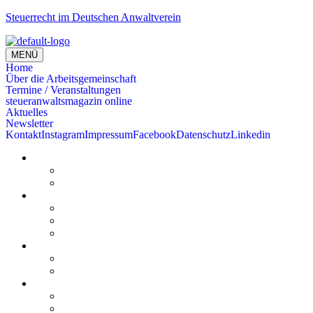
Steuerrecht im Deutschen Anwaltverein
MENÜ
Home
Über die Arbeitsgemeinschaft
Termine / Veranstaltungen
steueranwaltsmagazin online
Aktuelles
Newsletter
Kontakt
Instagram
Impressum
Facebook
Datenschutz
Linkedin
Home
Kurzmeldungen
Kommentare
Über die Arbeitsgemeinschaft
Der geschäftsführende Ausschuss
Junges Steuerrecht
Unsere Partner
Termine / Veranstaltungen
Aktuell
Rückblicke
steueranwaltsmagazin online
steueranwaltsmagazin online 2/2026
steueranwaltsmagazin online 1/2026