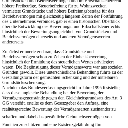
Grundstücken und Betriebsvermögen und im Erbschaftsteuerrecht
höhere Freibeträge, Steuerbefreiung für zu Wohnzwecken
vermietete Grundstücke und höhere Befreiungsbeträge für das
Betriebsvermögen mit gleichzeitig längeren Zeiten der Fortführung
des Unternehmens verbindet, gab er einen historischen Überblick
über die Entwicklung des Bewertungs- und Erbschaftsteuerrechts
hinsichtlich der Bewertungsungleichheit von Grundstücken und
Betriebsvermögen einerseits und anderen Vermögenswerten
andererseits.
Zunächst erinnerte er daran, dass Grundstücke und
Betriebsvermögen schon zu Zeiten der Einheitsbewertung
hinsichtlich der Ermittlung des steuerlichen Wertes privilegiert
waren. Die Begünstigung dieser Vermögenswerte war aus sozialen
Gründen gewollt. Diese unterschiedliche Behandlung führte zu der
Gestaltungsform der gemischten Schenkung und der mittelbaren
Grundstücksschenkung.
Nachdem das Bundesverfassungsgericht im Jahre 1995 feststellte,
dass diese ungleiche Behandlung bei der Bewertung der
Vermögensgegenstände gegen den Gleichheitsgrundsatz des Art. 3
GG verstößt, erteilte es dem Gesetzgeber den Auftrag, eine
realitätsgerechte Bewertung der Vermögensarten zueinander zu
schaffen und dabei das persönliche Gebrauchsvermögen von
Familien zu schützen und eine Existenzgefährdung fürr