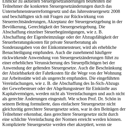
Ehmcke zu aktuellen Steuergesetzänderungen beurteilten die
Teilnehmer die konkreten Steuergesetzänderungen durch das
Unternehmensteuerreformgesetz und das Jahressteuergesetz 2008
und beschäftigten sich mit Fragen zur Rückwirkung von
Steuerrechtsänderungen, Akzeptanz der Steuergesetzgebung in der
Bevölkerung, Gerechtigkeit der Steuergesetzgebung. Die
Abschaffung einzelner Steuerbegünstigungen, wie z. B.
Abschaffung der Eigenheimzulage oder der Abzugsfähigkeit der
Steuerberatungskosten für private Steuerberatung als
Sonderausgaben von der Einkommensteuer, wird als erhebliche
Benachteiligung empfunden. Auch die zunehmend häufigere
rückwirkende Anwendung von Steuergesetzänderungen führt zu
einer erheblichen Verunsicherung des Steuerpflichtigen bei der
Anwendung der geltenden Steuergesetze. Auch die Beschränkung
der Abziehbarkeit der Fahrtkosten für die Wege von der Wohnung
zur Arbeitsstätte wird als ungerecht empfunden. Die eingeführten
Vereinfachungen, wie z. B. die Abschaffung des In-Sich-Abzugs
der Gewerbesteuer oder der Abgeltungssteuer für Einkünfte aus
Kapitalvermögen, werden nicht als Vereinfachungen und auch nicht
als gerechte Änderungen eingestuft. Wie schon Prof. Dr. Schön in
seinem Beitrag formulierte, dass einfachere Steuergesetze nicht
gleichzeitig gerechtere Steuergesetze seien, war in den Beiträgen der
Teilnehmer erkennbar, dass gerechtere Steuergesetze nicht durch
eine schlichte Vereinfachung der Normen erreicht werden können.
Komplizierte Steuergesetze werden eher akzeptiert, wenn sie