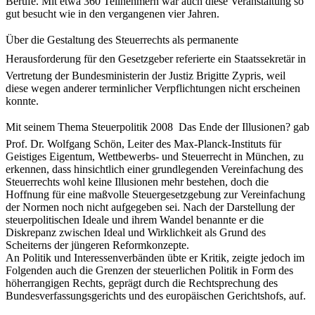
Berufe. Mit etwa 360 Teilnehmern war auch diese Veranstaltung so
gut besucht wie in den vergangenen vier Jahren.
Über die Gestaltung des Steuerrechts als permanente
Herausforderung für den Gesetzgeber referierte ein Staatssekretär in
Vertretung der Bundesministerin der Justiz Brigitte Zypris, weil
diese wegen anderer terminlicher Verpflichtungen nicht erscheinen
konnte.
Mit seinem Thema Steuerpolitik 2008  Das Ende der Illusionen? gab
Prof. Dr. Wolfgang Schön, Leiter des Max-Planck-Instituts für
Geistiges Eigentum, Wettbewerbs- und Steuerrecht in München, zu
erkennen, dass hinsichtlich einer grundlegenden Vereinfachung des
Steuerrechts wohl keine Illusionen mehr bestehen, doch die
Hoffnung für eine maßvolle Steuergesetzgebung zur Vereinfachung
der Normen noch nicht aufgegeben sei. Nach der Darstellung der
steuerpolitischen Ideale und ihrem Wandel benannte er die
Diskrepanz zwischen Ideal und Wirklichkeit als Grund des
Scheiterns der jüngeren Reformkonzepte.
An Politik und Interessenverbänden übte er Kritik, zeigte jedoch im
Folgenden auch die Grenzen der steuerlichen Politik in Form des
höherrangigen Rechts, geprägt durch die Rechtsprechung des
Bundesverfassungsgerichts und des europäischen Gerichtshofs, auf.