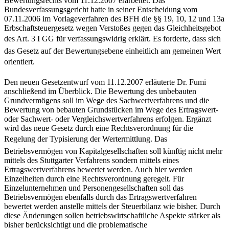
Bewertungsrechts vom 11.12.2007 erarbeitet. Das
Bundesverfassungsgericht hatte in seiner Entscheidung vom
07.11.2006 im Vorlageverfahren des BFH die §§ 19, 10, 12 und 13a
Erbschaftsteuergesetz wegen Verstoßes gegen das Gleichheitsgebot
des Art. 3 I GG für verfassungswidrig erklärt. Es forderte, dass sich
das Gesetz auf der Bewertungsebene einheitlich am gemeinen Wert
orientiert.
Den neuen Gesetzentwurf vom 11.12.2007 erläuterte Dr. Fumi
anschließend im Überblick. Die Bewertung des unbebauten
Grundvermögens soll im Wege des Sachwertverfahrens und die
Bewertung von bebauten Grundstücken im Wege des Ertragswert-
oder Sachwert- oder Vergleichswertverfahrens erfolgen. Ergänzt
wird das neue Gesetz durch eine Rechtsverordnung für die
Regelung der Typisierung der Wertermittlung. Das
Betriebsvermögen von Kapitalgesellschaften soll künftig nicht mehr
mittels des Stuttgarter Verfahrens sondern mittels eines
Ertragswertverfahrens bewertet werden. Auch hier werden
Einzelheiten durch eine Rechtsverordnung geregelt. Für
Einzelunternehmen und Personengesellschaften soll das
Betriebsvermögen ebenfalls durch das Ertragswertverfahren
bewertet werden anstelle mittels der Steuerbilanz wie bisher. Durch
diese Änderungen sollen betriebswirtschaftliche Aspekte stärker als
bisher berücksichtigt und die problematische