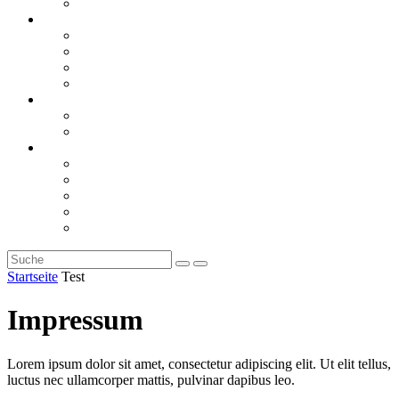
Rückblicke
steueranwaltsmagazin online
steueranwaltsmagazin online 2/2026
steueranwaltsmagazin online 1/2026
steueranwaltsmagazin bis 2025
LiteraTour
Aktuelles
BMF
Finanzgerichte
Newsletter
Newsletter 5/2026
Newsletter 4/2026
Newsletter 3/2026
Newsletter 2/2026
Newsletter 1/2026
Startseite
Test
Impressum
Lorem ipsum dolor sit amet, consectetur adipiscing elit. Ut elit tellus,
luctus nec ullamcorper mattis, pulvinar dapibus leo.