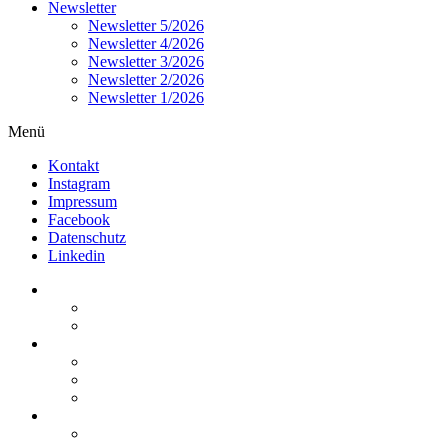
Newsletter
Newsletter 5/2026
Newsletter 4/2026
Newsletter 3/2026
Newsletter 2/2026
Newsletter 1/2026
Menü
Kontakt
Instagram
Impressum
Facebook
Datenschutz
Linkedin
Home
Kurzmeldungen
Kommentare
Über die Arbeitsgemeinschaft
Der geschäftsführende Ausschuss
Junges Steuerrecht
Unsere Partner
Termine / Veranstaltungen
Aktuell